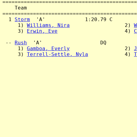
============================================
    Team                                    
============================================
  1 
Storm
  'A'             1:20.79 C

     1) 
Williams, Nira
                  2) 
W
     3) 
Erwin, Eve
                      4) 
C
 -- 
Rush
  'A'                   DQ

     1) 
Gamboa, Everly
                  2) 
J
     3) 
Terrell-Settle, Nyla
            4) 
T